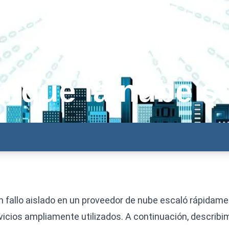
en que la nube s
 un fallo aislado en un proveedor de nube escaló rápidam
rvicios ampliamente utilizados. A continuación, describi