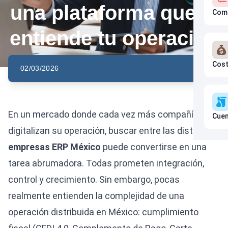
una plataforma que sí
Com
entiende tu operación
Cos
02/03/2026
En un mercado donde cada vez más compañías
Cuen
digitalizan su operación, buscar entre las distintas
empresas ERP México
puede convertirse en una
tarea abrumadora. Todas prometen integración,
control y crecimiento. Sin embargo, pocas
realmente entienden la complejidad de una
operación distribuida en México: cumplimiento