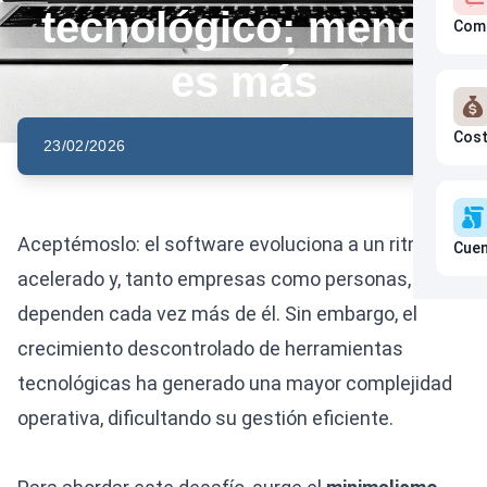
tecnológico: menos
Com
es más
Cos
23/02/2026
Aceptémoslo: el software evoluciona a un ritmo
Cuen
acelerado y, tanto empresas como personas,
dependen cada vez más de él. Sin embargo, el
crecimiento descontrolado de herramientas
tecnológicas ha generado una mayor complejidad
operativa, dificultando su gestión eficiente.