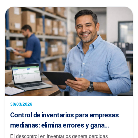
30/03/2026
Control de inventarios para empresas
medianas: elimina errores y gana
visibilidad total
El descontrol en inventarios genera pérdidas